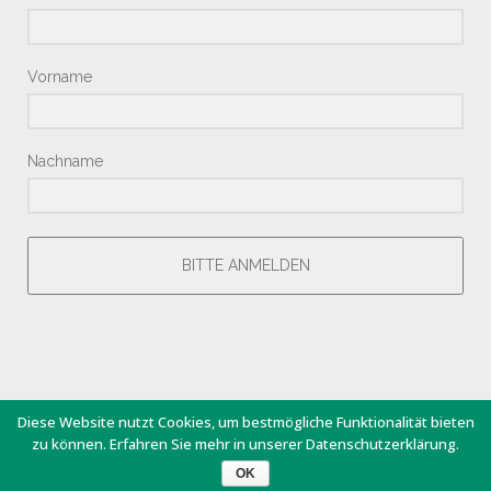
Vorname
Nachname
BITTE ANMELDEN
Diese Website nutzt Cookies, um bestmögliche Funktionalität bieten
zu können. Erfahren Sie mehr in unserer Datenschutzerklärung.
® Copyright by Hotel Junior 2018 – Design by
Giesemann.Com
OK