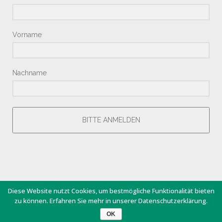
Vorname
Nachname
BITTE ANMELDEN
Diese Website nutzt Cookies, um bestmögliche Funktionalität bieten
zu können. Erfahren Sie mehr in unserer Datenschutzerklärung.
® Copyright by Hotel Junior 2018 – Design by
Giesemann.Com
OK