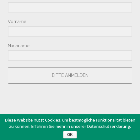
Vorname
Nachname
BITTE ANMELDEN
Diese Website nutzt Cookies, um bestmögliche Funktionalität bieten
zu können. Erfahren Sie mehr in unserer Datenschutzerklärung.
® Copyright by Hotel Junior 2018 – Design by
Giesemann.Com
OK